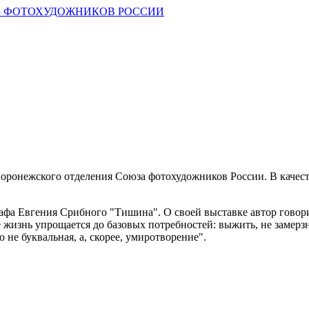
 ФОТОХУДОЖНИКОВ РОССИИ
воронежского отделения Союза фотохудожников России. В качест
фа Евгения Срибного "Тишина". О своей выставке автор говори
е жизнь упрощается до базовых потребностей: выжить, не замерзн
 не буквальная, а, скорее, умиротворение
".