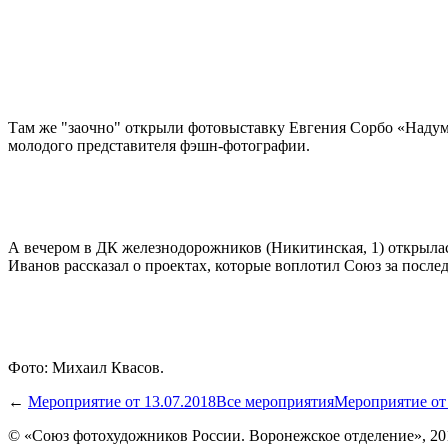
Там же "заочно" открыли фотовыставку Евгения Сорбо «Надума
молодого представителя фэшн-фотографии.
А вечером в ДК железнодорожников (Никитинская, 1) открыла
Иванов рассказал о проектах, которые воплотил Союз за послед
Фото: Михаил Квасов.
←
Мероприятие от 13.07.2018
Все мероприятия
Мероприятие от 
© «Союз фотохудожников России. Воронежское отделение», 201