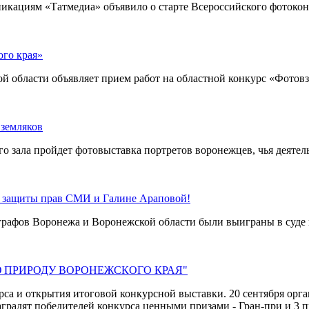
никациям «Татмедиа» объявило о старте Всероссийского фотоко
ого края»
й области объявляет прием работ на областной конкурс «Фотовз
 земляков
о зала пройдет фотовыставка портретов воронежцев, чья деятель
 защиты прав СМИ и Галине Араповой!
графов Воронежа и Воронежской области были выиграны в суде
УЮ ПРИРОДУ ВОРОНЕЖСКОГО КРАЯ"
урса и открытия итоговой конкурсной выставки. 20 сентября ор
аградят победителей конкурса ценными призами - Гран-при и 3 